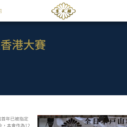
紹
盟香港大賽
館首年已被指定
今，本會
作為12