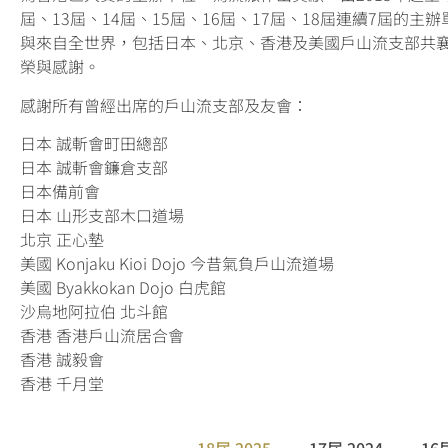
屆、13屆、14屆、15屆、16
屆
、17
屆
、18
屆
連續7
屆的
主辦
與來自全世界，包括日本、北京、香港及美國戶山流支部共
榮與感謝。
感謝所有曾經出席的戶山流支部及友會：
日本 誠斬會町田總部
日本 誠斬會鐮倉支部
日本備前會
日本 山形支部木口道場
北京 正心墊
美國 Konjaku Kioi Dojo 今昔氣負戶山流道場
美國 Byakkokan Dojo 白虎館
沙烏地阿拉伯 北斗館
香港 香港戶山流居合會
香港 誠毅會
香港 千月堂