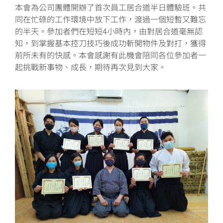
本會為公司團體開辦了首次員工居合道半日體驗班。共
同在忙碌的工作環境中放下工作，渡過一個短暫又難忘
的半天。參加者們在短短4小時內，由對居合道毫無認
知，到掌握基本控刀技巧後成功斬開物件及對打，獲得
前所未有的快感。本會感謝有此機會陪同各位參加者一
起挑戰新事物、成長，期待再次見到大家。