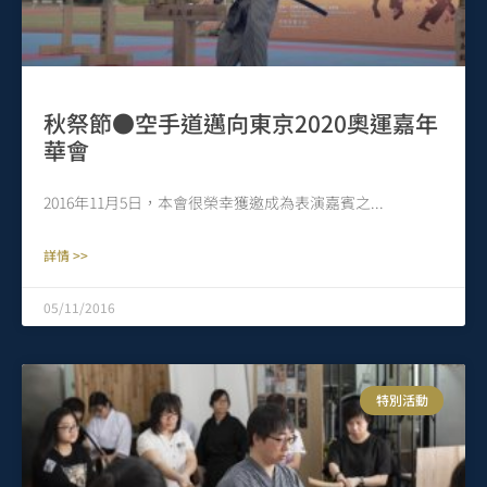
秋祭節●空手道邁向東京2020奧運嘉年
華會
2016年11月5日，本會很榮幸獲邀成為表演嘉賓之
詳情 >>
05/11/2016
特別活動