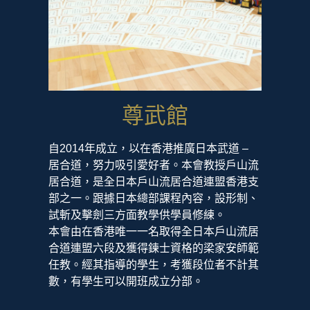
尊武館
2026年年
度招生
自2014年成立，以在香港推廣日本武道 –
居合道，努力吸引愛好者。本會教授戶山流
歡迎報名試堂
居合道，是全日本戶山流居合道連盟香港支
部之一。跟據日本總部課程內容，設形制、
即時試
試斬及擊劍三方面教學供學員修練。
堂
本會由在香港唯一一名取得全日本戶山流居
合道連盟六段及獲得鍊士資格的梁家安師範
任教。經其指導的學生，考獲段位者不計其
數，有學生可以開班成立分部。