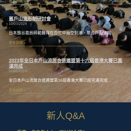
更多詳情 »
舊戶山流形制研討會
10/03/2024
日本籏谷嘉辰師範難得在百忙中抽空到港，聚合戶山流四
更多詳情 »
2023年全日本戶山流居合道連盟第十六屆香港大賽已圓
滿完成
01/01/2024
全日本戶山流居合道連盟第16屆香港大賽已經完滿完成
更多詳情 »
新人Q&A