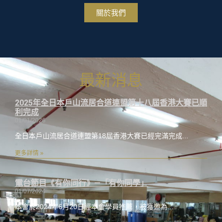
關於我們
最新消息
2025年全日本戶山流居合道連盟第十八屆香港大賽已順
利完成
01/01/2026
全日本戶山流居合道連盟第18屆香港大賽已經完滿完成
更多詳情 »
電台節目《有你同行》—「有你同學」
01/07/2024
本會於2024年6月20日經本會學員推薦，被獲邀為